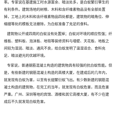
率。专家说在基建施工时水源富余、暗淡处多，是白蚁繁衍孳生的
有利条件。建筑场地的树根、木料和含纤维素物品没有全部处置
掉，工地上的木料和含纤维素物品四处都是，建筑物的暗角位、伸
缩缝等处的模板无法撤除，为白蚁准备了充足的食料。
建筑物公开或四周的白蚁没有处置掉；白蚁对环境的顺应性强；纤
维板、塑料板、泡沫板、地毯等装修资料与墙壁、天花板、地板之
间较为湿润、暗淡、通风不良，给白蚁发明了温湿适合、食料充
足、暗淡避光的优越环境。
专家说，普通钢筋混凝土构造的建筑物具有较强的抗白蚁性能。但
是，有些新建的钢筋混凝土构造的高楼大厦，在建成后的几年内，
就发现有白蚁为害，以至有长翅繁衍蚁飞出。有少数新建的钢筋混
凝土构造的建筑物，在完工的当年，就发现有白蚁危害，而且危害
严重。广州、深圳等地的宾馆、酒楼和其它高楼大厦，有不少在建
成后不久就发现白蚁危害。